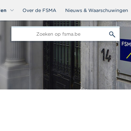
len
Over de FSMA
Nieuws & Waarschuwingen
edit-
s