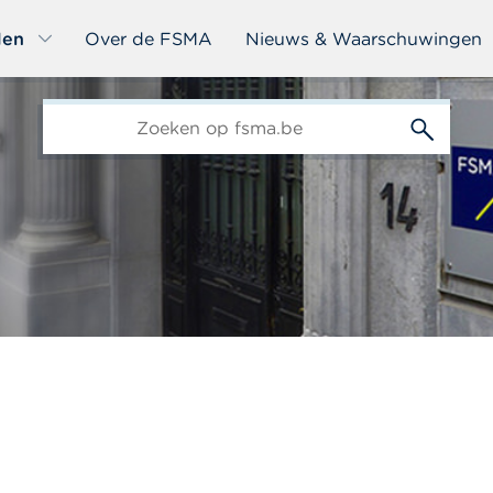
len
Over de FSMA
Nieuws & Waarschuwingen
edit-
s