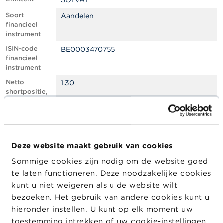
SOLVAY
l
e
Soort
Aandelen
n
financieel
instrument
O
ISIN-code
BE0003470755
v
financieel
e
instrument
r
d
Netto
1.30
e
shortpositie,
F
in % van het
S
geplaatste
M
kapitaal
A
Totaal aantal
1380689
equivalente
Deze website maakt gebruik van cookies
N
instrumenten
i
Sommige cookies zijn nodig om de website goed
e
Positiedatum
13/12/2024
te laten functioneren. Deze noodzakelijke cookies
u
w
Wijziging
19/12/2024
kunt u niet weigeren als u de website wilt
s
datum
bezoeken. Het gebruik van andere cookies kunt u
&
openbaarma
hieronder instellen. U kunt op elk moment uw
W
king
a
toestemming intrekken of uw cookie-instellingen