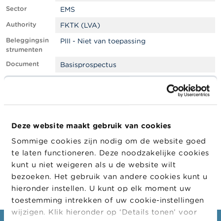
l
Sector
e
EMS
n
Authority
FKTK (LVA)
Beleggingsin
PIII - Niet van toepassing
O
strumenten
v
e
Document
Basisprospectus
r
d
Filter
EMS
e
F
Goedgekeur
Buitenlandse toezichthouder
S
d door
M
LEI
9845005E8FB1F8BCVD10
A
Deze website maakt gebruik van cookies
Sommige cookies zijn nodig om de website goed
Company
Company
Company Type
N
te laten functioneren. Deze noodzakelijke cookies
i
SIA Mintos Finance No.49
Emittent
e
kunt u niet weigeren als u de website wilt
u
bezoeken. Het gebruik van andere cookies kunt u
w
hieronder instellen. U kunt op elk moment uw
s
&
toestemming intrekken of uw cookie-instellingen
W
wijzigen. Klik hieronder op ‘Details tonen’ voor
a