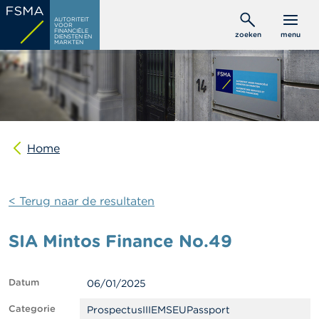
Overslaan
C
AUTORITEIT
en
VOOR
o
FINANCIËLE
zoeken
menu
DIENSTEN EN
naar
n
MARKTEN
s
de
u
inhoud
m
gaan
e
n
t
e
n
Home
P
r
< Terug naar de resultaten
o
f
e
SIA Mintos Finance No.49
s
s
i
o
Datum
06/01/2025
n
e
Categorie
ProspectusIIIEMSEUPassport