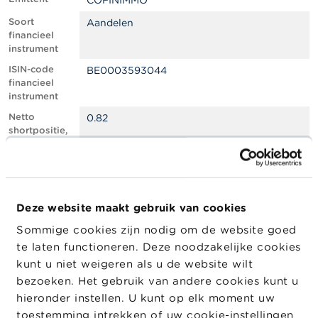
COFINIMMO
l
e
Soort
Aandelen
n
financieel
instrument
O
ISIN-code
BE0003593044
v
financieel
e
instrument
r
d
Netto
0.82
e
shortpositie,
F
in % van het
S
geplaatste
M
kapitaal
A
Totaal aantal
313149
equivalente
Deze website maakt gebruik van cookies
N
instrumenten
i
Sommige cookies zijn nodig om de website goed
e
Positiedatum
17/01/2025
te laten functioneren. Deze noodzakelijke cookies
u
w
Wijziging
21/01/2025
kunt u niet weigeren als u de website wilt
s
datum
bezoeken. Het gebruik van andere cookies kunt u
&
openbaarma
hieronder instellen. U kunt op elk moment uw
W
king
a
toestemming intrekken of uw cookie-instellingen