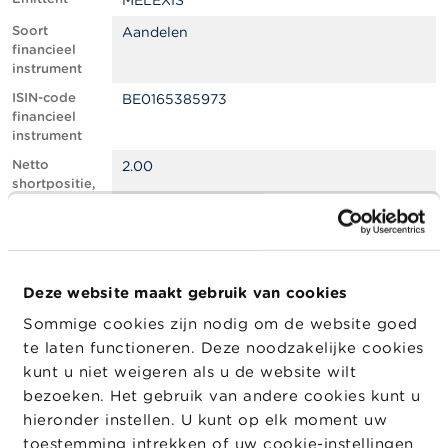
MELEXIS
l
e
Soort
Aandelen
n
financieel
instrument
O
ISIN-code
BE0165385973
v
financieel
e
instrument
r
d
Netto
2.00
e
shortpositie,
F
in % van het
S
geplaatste
M
kapitaal
A
Totaal aantal
809550
equivalente
Deze website maakt gebruik van cookies
N
instrumenten
i
Sommige cookies zijn nodig om de website goed
e
Positiedatum
20/01/2025
te laten functioneren. Deze noodzakelijke cookies
u
w
Wijziging
23/01/2025
kunt u niet weigeren als u de website wilt
s
datum
bezoeken. Het gebruik van andere cookies kunt u
&
openbaarma
hieronder instellen. U kunt op elk moment uw
W
king
a
toestemming intrekken of uw cookie-instellingen