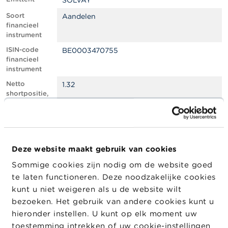
SOLVAY
l
e
Soort
Aandelen
n
financieel
instrument
O
ISIN-code
BE0003470755
v
financieel
e
instrument
r
d
Netto
1.32
e
shortpositie,
F
in % van het
S
geplaatste
M
kapitaal
A
Totaal aantal
1404827
equivalente
Deze website maakt gebruik van cookies
N
instrumenten
i
Sommige cookies zijn nodig om de website goed
e
Positiedatum
05/02/2025
te laten functioneren. Deze noodzakelijke cookies
u
w
Wijziging
12/02/2025
kunt u niet weigeren als u de website wilt
s
datum
bezoeken. Het gebruik van andere cookies kunt u
&
openbaarma
hieronder instellen. U kunt op elk moment uw
W
king
a
toestemming intrekken of uw cookie-instellingen