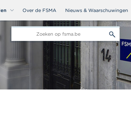
len
Over de FSMA
Nieuws & Waarschuwingen
edit-
s