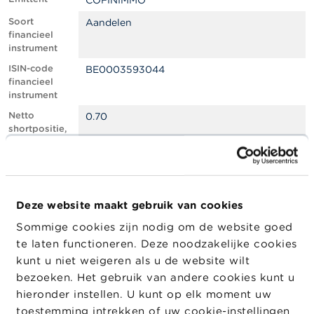
COFINIMMO
l
e
Soort
Aandelen
n
financieel
instrument
O
ISIN-code
BE0003593044
v
financieel
e
instrument
r
d
Netto
0.70
e
shortpositie,
F
in % van het
S
geplaatste
M
kapitaal
A
Totaal aantal
266785
equivalente
Deze website maakt gebruik van cookies
N
instrumenten
i
Sommige cookies zijn nodig om de website goed
e
Positiedatum
20/02/2025
te laten functioneren. Deze noodzakelijke cookies
u
w
Wijziging
10/03/2025
kunt u niet weigeren als u de website wilt
s
datum
bezoeken. Het gebruik van andere cookies kunt u
&
openbaarma
hieronder instellen. U kunt op elk moment uw
W
king
a
toestemming intrekken of uw cookie-instellingen