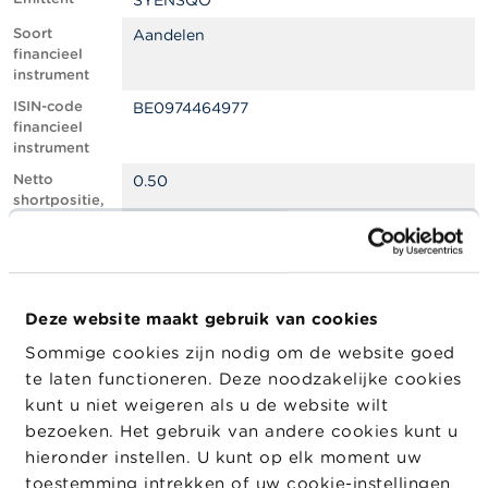
SYENSQO
l
e
Soort
Aandelen
n
financieel
instrument
O
ISIN-code
BE0974464977
v
financieel
e
instrument
r
d
Netto
0.50
e
shortpositie,
F
in % van het
S
geplaatste
M
kapitaal
A
Totaal aantal
532216
equivalente
Deze website maakt gebruik van cookies
N
instrumenten
i
Sommige cookies zijn nodig om de website goed
e
Positiedatum
03/03/2025
te laten functioneren. Deze noodzakelijke cookies
u
w
Wijziging
05/03/2025
kunt u niet weigeren als u de website wilt
s
datum
bezoeken. Het gebruik van andere cookies kunt u
&
openbaarma
hieronder instellen. U kunt op elk moment uw
W
king
a
toestemming intrekken of uw cookie-instellingen