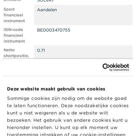
SOLVAY
l
e
Soort
Aandelen
n
financieel
instrument
O
ISIN-code
BE0003470755
v
financieel
e
instrument
r
d
Netto
0.71
e
shortpositie,
F
in % van het
S
geplaatste
M
kapitaal
A
Totaal aantal
754099
equivalente
Deze website maakt gebruik van cookies
N
instrumenten
i
Sommige cookies zijn nodig om de website goed
e
Positiedatum
31/03/2025
te laten functioneren. Deze noodzakelijke cookies
u
w
Wijziging
04/04/2025
kunt u niet weigeren als u de website wilt
s
datum
bezoeken. Het gebruik van andere cookies kunt u
&
openbaarma
hieronder instellen. U kunt op elk moment uw
W
king
a
toestemming intrekken of uw cookie-instellingen