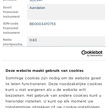
SOLVAY
l
e
Soort
Aandelen
n
financieel
instrument
O
ISIN-code
BE0003470755
v
financieel
e
instrument
r
d
Netto
0.63
e
shortpositie,
F
in % van het
S
geplaatste
M
kapitaal
A
Totaal aantal
672627
equivalente
Deze website maakt gebruik van cookies
N
instrumenten
i
Sommige cookies zijn nodig om de website goed
e
Positiedatum
02/04/2025
te laten functioneren. Deze noodzakelijke cookies
u
w
Wijziging
30/06/2025
kunt u niet weigeren als u de website wilt
s
datum
bezoeken. Het gebruik van andere cookies kunt u
&
openbaarma
hieronder instellen. U kunt op elk moment uw
W
king
a
toestemming intrekken of uw cookie-instellingen