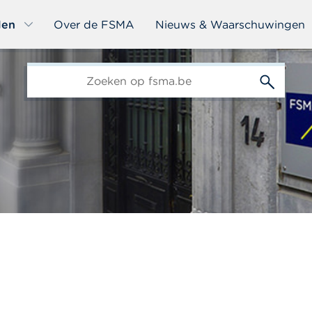
len
Over de FSMA
Nieuws & Waarschuwingen
edit-
s