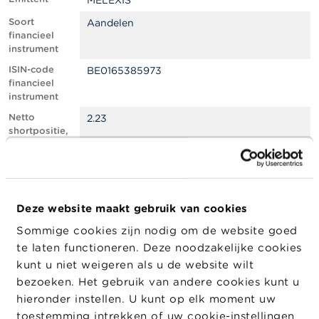
MELEXIS
l
e
Soort
Aandelen
n
financieel
instrument
O
ISIN-code
BE0165385973
v
financieel
e
instrument
r
d
Netto
2.23
e
shortpositie,
F
in % van het
S
geplaatste
M
kapitaal
A
Totaal aantal
904564
equivalente
Deze website maakt gebruik van cookies
N
instrumenten
i
Sommige cookies zijn nodig om de website goed
e
Positiedatum
04/06/2025
te laten functioneren. Deze noodzakelijke cookies
u
w
Wijziging
05/06/2025
kunt u niet weigeren als u de website wilt
s
datum
bezoeken. Het gebruik van andere cookies kunt u
&
openbaarma
hieronder instellen. U kunt op elk moment uw
W
king
a
toestemming intrekken of uw cookie-instellingen