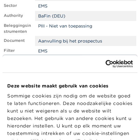
l
Sector
e
EMS
n
Authority
BaFin (DEU)
Beleggingsin
PIII - Niet van toepassing
O
strumenten
v
e
Document
Aanvulling bij het prospectus
r
d
Filter
EMS
e
F
Goedgekeur
Buitenlandse toezichthouder
S
d door
M
LEI
8IBZUGJ7JPLH368JE346
A
Deze website maakt gebruik van cookies
Company
Company
Company
N
Sommige cookies zijn nodig om de website goed
Type
i
te laten functioneren. Deze noodzakelijke cookies
e
Goldman Sachs Bank
Emittent
u
kunt u niet weigeren als u de website wilt
w
Europe SE
bezoeken. Het gebruik van andere cookies kunt u
s
hieronder instellen. U kunt op elk moment uw
&
W
toestemming intrekken of uw cookie-instellingen
a