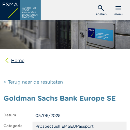
Overslaan
C
AUTORITEIT
en
VOOR
o
FINANCIËLE
zoeken
menu
DIENSTEN EN
naar
n
MARKTEN
s
de
u
inhoud
m
gaan
e
n
t
e
n
Home
P
r
< Terug naar de resultaten
o
f
e
Goldman Sachs Bank Europe SE
s
s
i
o
Datum
05/06/2025
n
e
Categorie
ProspectusIIIEMSEUPassport