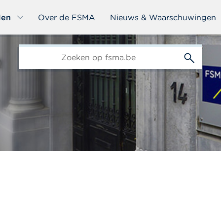
len
Over de FSMA
Nieuws & Waarschuwingen
edit-
s