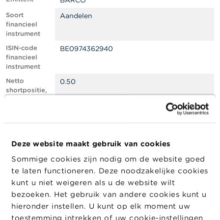
BARCO
l
e
Soort
Aandelen
n
financieel
instrument
O
ISIN-code
BE0974362940
v
financieel
e
instrument
r
d
Netto
0.50
e
shortpositie,
F
in % van het
S
geplaatste
M
kapitaal
A
Totaal aantal
466213
equivalente
Deze website maakt gebruik van cookies
N
instrumenten
i
Sommige cookies zijn nodig om de website goed
e
Positiedatum
18/07/2025
te laten functioneren. Deze noodzakelijke cookies
u
w
Wijziging
22/07/2025
kunt u niet weigeren als u de website wilt
s
datum
bezoeken. Het gebruik van andere cookies kunt u
&
openbaarma
hieronder instellen. U kunt op elk moment uw
W
king
a
toestemming intrekken of uw cookie-instellingen