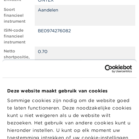
ONTEX
l
e
Soort
Aandelen
n
financieel
instrument
O
ISIN-code
BE0974276082
v
financieel
e
instrument
r
d
Netto
0.70
e
shortpositie,
F
in % van het
S
geplaatste
M
kapitaal
A
Totaal aantal
584115
equivalente
Deze website maakt gebruik van cookies
N
instrumenten
i
Sommige cookies zijn nodig om de website goed
e
Positiedatum
16/09/2025
te laten functioneren. Deze noodzakelijke cookies
u
w
Wijziging
20/10/2025
kunt u niet weigeren als u de website wilt
s
datum
bezoeken. Het gebruik van andere cookies kunt u
&
openbaarma
hieronder instellen. U kunt op elk moment uw
W
king
a
toestemming intrekken of uw cookie-instellingen