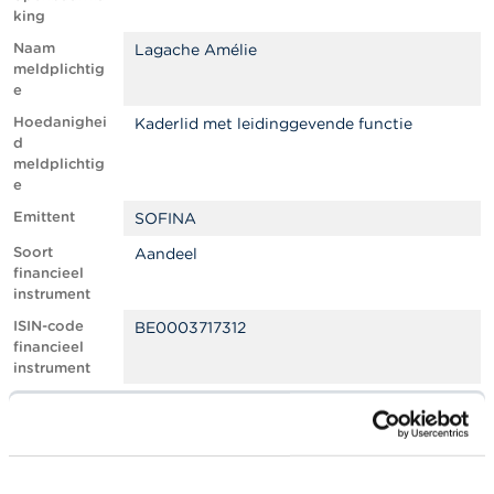
l
king
e
n
Naam
Lagache Amélie
meldplichtig
e
O
v
Hoedanighei
Kaderlid met leidinggevende functie
e
d
r
meldplichtig
d
e
e
F
Emittent
SOFINA
S
Soort
M
Aandeel
A
financieel
instrument
N
ISIN-code
BE0003717312
i
financieel
e
instrument
u
Soort
Aankoop / Verwerving
w
transactie
s
&
Specificatie
Primaire markt: intekening op een
W
van het soort
kapitaalverhoging of een uitgifte van
a