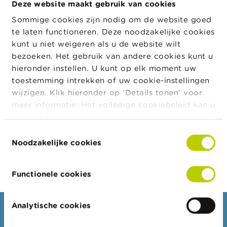
transactie
Deze website maakt gebruik van cookies
schuldinstrumenten
a
r
Sommige cookies zijn nodig om de website goed
Plaats van
Buiten beurs
s
uitvoering
te laten functioneren. Deze noodzakelijke cookies
c
transactie
h
kunt u niet weigeren als u de website wilt
u
Transactiedat
25/09/2025
bezoeken. Het gebruik van andere cookies kunt u
w
um
hieronder instellen. U kunt op elk moment uw
i
n
Munt
EUR
toestemming intrekken of uw cookie-instellingen
g
wijzigen. Klik hieronder op ‘Details tonen’ voor
Aantal
35
e
financiële
meer informatie. Het volledige cookiebeleid kan u
n
instrumenten
hier
raadplegen.
Prijs
223,00
J
Toestemmingsselectie
o
Noodzakelijke cookies
Totaal
7.805,00
b
bedrag
s
Functionele cookies
C
o
n
Analytische cookies
t
Consumenten
a