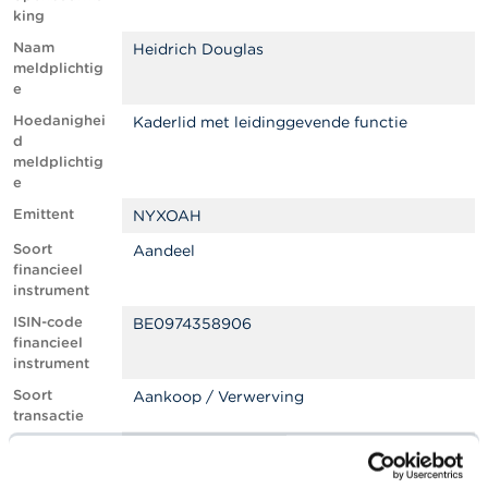
l
king
e
n
Naam
Heidrich Douglas
meldplichtig
e
O
v
Hoedanighei
Kaderlid met leidinggevende functie
e
d
r
meldplichtig
d
e
e
F
Emittent
NYXOAH
S
Soort
M
Aandeel
A
financieel
instrument
N
ISIN-code
BE0974358906
i
financieel
e
instrument
u
Soort
Aankoop / Verwerving
w
transactie
s
&
Plaats van
Andere
W
uitvoering
a