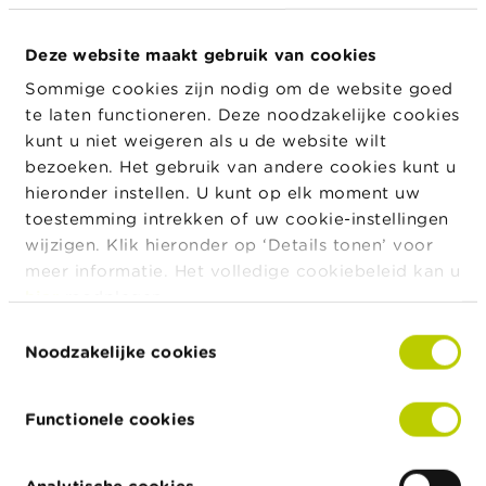
transactie
a
r
Transactiedat
22/09/2025
s
um
Deze website maakt gebruik van cookies
c
Munt
USD
Sommige cookies zijn nodig om de website goed
h
u
te laten functioneren. Deze noodzakelijke cookies
Aantal
18.873
w
kunt u niet weigeren als u de website wilt
financiële
i
instrumenten
bezoeken. Het gebruik van andere cookies kunt u
n
g
hieronder instellen. U kunt op elk moment uw
Prijs
5,11
e
toestemming intrekken of uw cookie-instellingen
n
Totaal
96.443,10
wijzigen. Klik hieronder op ‘Details tonen’ voor
bedrag
meer informatie. Het volledige cookiebeleid kan u
J
Detail van de
hier
raadplegen.
o
Transaction
Transaction
Transaction
transactie
b
Quantity
Price
Amount
Toestemmingsselectie
s
Noodzakelijke cookies
18000
5.13
92340.00
C
873
4.70
4103.10
o
Functionele cookies
n
t
a
Analytische cookies