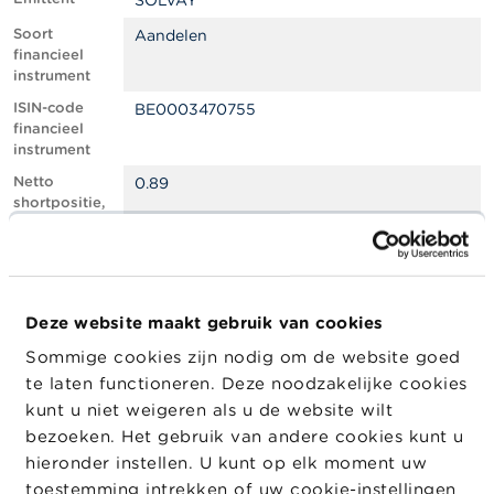
SOLVAY
l
e
Soort
Aandelen
n
financieel
instrument
O
ISIN-code
BE0003470755
v
financieel
e
instrument
r
d
Netto
0.89
e
shortpositie,
F
in % van het
S
geplaatste
M
kapitaal
A
Totaal aantal
949399
equivalente
Deze website maakt gebruik van cookies
N
instrumenten
i
Sommige cookies zijn nodig om de website goed
e
Positiedatum
27/11/2025
te laten functioneren. Deze noodzakelijke cookies
u
w
Wijziging
04/12/2025
kunt u niet weigeren als u de website wilt
s
datum
bezoeken. Het gebruik van andere cookies kunt u
&
openbaarma
hieronder instellen. U kunt op elk moment uw
W
king
a
toestemming intrekken of uw cookie-instellingen