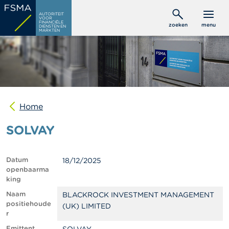
Overslaan
C
AUTORITEIT
en
VOOR
o
FINANCIËLE
zoeken
menu
DIENSTEN EN
naar
n
MARKTEN
s
de
u
inhoud
m
gaan
e
n
t
e
n
Home
SOLVAY
P
r
o
f
Datum
18/12/2025
e
openbaarma
s
king
s
i
Naam
BLACKROCK INVESTMENT MANAGEMENT
o
positiehoude
(UK) LIMITED
n
r
e
Emittent