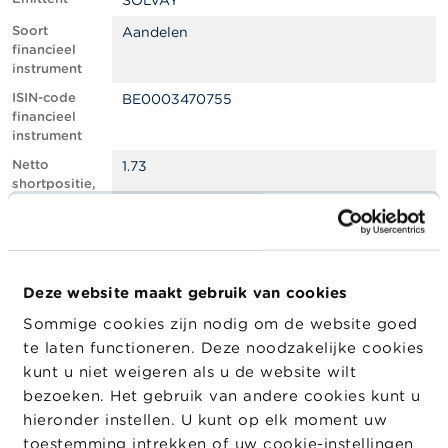
SOLVAY
l
e
Soort
Aandelen
n
financieel
instrument
O
ISIN-code
BE0003470755
v
financieel
e
instrument
r
d
Netto
1.73
e
shortpositie,
F
in % van het
S
geplaatste
M
kapitaal
A
Totaal aantal
1831683
equivalente
Deze website maakt gebruik van cookies
N
instrumenten
i
Sommige cookies zijn nodig om de website goed
e
Positiedatum
17/12/2025
te laten functioneren. Deze noodzakelijke cookies
u
w
Wijziging
19/12/2025
kunt u niet weigeren als u de website wilt
s
datum
bezoeken. Het gebruik van andere cookies kunt u
&
openbaarma
hieronder instellen. U kunt op elk moment uw
W
king
a
toestemming intrekken of uw cookie-instellingen