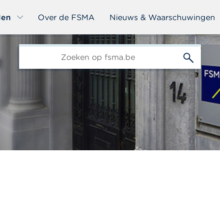
len
Over de FSMA
Nieuws & Waarschuwingen
edit-
s