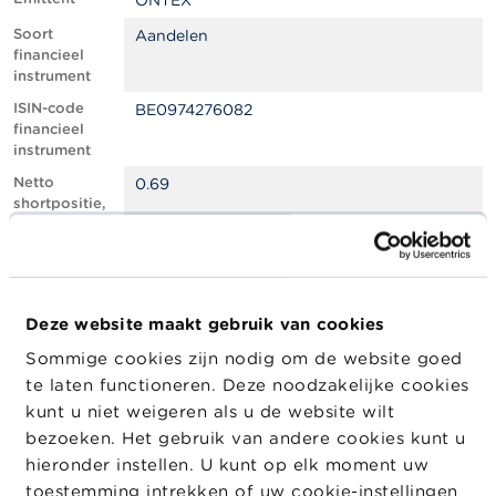
ONTEX
l
e
Soort
Aandelen
n
financieel
instrument
O
ISIN-code
BE0974276082
v
financieel
e
instrument
r
d
Netto
0.69
e
shortpositie,
F
in % van het
S
geplaatste
M
kapitaal
A
Totaal aantal
573262
equivalente
Deze website maakt gebruik van cookies
N
instrumenten
i
Sommige cookies zijn nodig om de website goed
e
Positiedatum
21/01/2026
te laten functioneren. Deze noodzakelijke cookies
u
w
Wijziging
04/02/2026
kunt u niet weigeren als u de website wilt
s
datum
bezoeken. Het gebruik van andere cookies kunt u
&
openbaarma
hieronder instellen. U kunt op elk moment uw
W
king
a
toestemming intrekken of uw cookie-instellingen