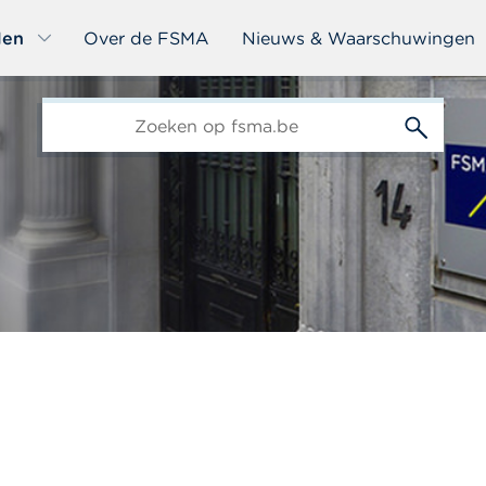
len
Over de FSMA
Nieuws & Waarschuwingen
edit-
s