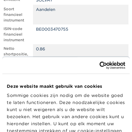
SOLVAY
l
e
Soort
Aandelen
n
financieel
instrument
O
ISIN-code
BE0003470755
v
financieel
e
instrument
r
d
Netto
0.86
e
shortpositie,
F
in % van het
S
geplaatste
M
kapitaal
A
Totaal aantal
917692
equivalente
Deze website maakt gebruik van cookies
N
instrumenten
i
Sommige cookies zijn nodig om de website goed
e
Positiedatum
12/02/2026
te laten functioneren. Deze noodzakelijke cookies
u
w
Wijziging
23/02/2026
kunt u niet weigeren als u de website wilt
s
datum
bezoeken. Het gebruik van andere cookies kunt u
&
openbaarma
hieronder instellen. U kunt op elk moment uw
W
king
a
toestemming intrekken of uw cookie-instellingen