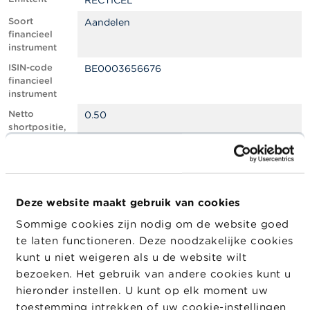
RECTICEL
l
e
Soort
Aandelen
n
financieel
instrument
O
ISIN-code
BE0003656676
v
financieel
e
instrument
r
d
Netto
0.50
e
shortpositie,
F
in % van het
S
geplaatste
M
kapitaal
A
Totaal aantal
284176
equivalente
Deze website maakt gebruik van cookies
N
instrumenten
i
Sommige cookies zijn nodig om de website goed
e
Positiedatum
17/02/2026
te laten functioneren. Deze noodzakelijke cookies
u
w
Wijziging
13/04/2026
kunt u niet weigeren als u de website wilt
s
datum
bezoeken. Het gebruik van andere cookies kunt u
&
openbaarma
hieronder instellen. U kunt op elk moment uw
W
king
a
toestemming intrekken of uw cookie-instellingen