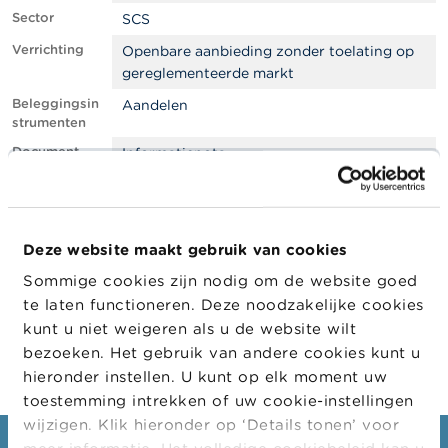
l
Sector
e
SCS
n
Verrichting
Openbare aanbieding zonder toelating op
gereglementeerde markt
O
v
Beleggingsin
Aandelen
e
strumenten
r
Document
Informatienota
d
e
Files
2026-(123)-NL-SCS20260079-A01-
F
B01-C21-NP-CD03_06.pdf
S
M
Filter
EMS
A
Deze website maakt gebruik van cookies
Company
Sommige cookies zijn nodig om de website goed
Company
Company Type
N
te laten functioneren. Deze noodzakelijke cookies
i
OMDA Investments
Emittent
kunt u niet weigeren als u de website wilt
e
u
bezoeken. Het gebruik van andere cookies kunt u
w
hieronder instellen. U kunt op elk moment uw
s
toestemming intrekken of uw cookie-instellingen
&
W
wijzigen. Klik hieronder op ‘Details tonen’ voor
a