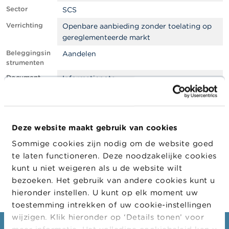
l
Sector
e
SCS
n
Verrichting
Openbare aanbieding zonder toelating op
gereglementeerde markt
O
v
Beleggingsin
Aandelen
e
strumenten
r
Document
Informatienota
d
e
Files
2026-(123)-NL-SCS20260080-A01-
F
B01-C21-NP-CD03_06.pdf
S
M
Filter
EMS
A
Deze website maakt gebruik van cookies
Company
Sommige cookies zijn nodig om de website goed
Company
Company Type
N
te laten functioneren. Deze noodzakelijke cookies
i
OMDA Investments
Emittent
kunt u niet weigeren als u de website wilt
e
u
bezoeken. Het gebruik van andere cookies kunt u
w
hieronder instellen. U kunt op elk moment uw
s
toestemming intrekken of uw cookie-instellingen
&
W
wijzigen. Klik hieronder op ‘Details tonen’ voor
a