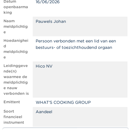
l
Datum
16/06/2026
e
openbaarma
n
king
Naam
Pauwels Johan
O
meldplichtig
v
e
e
Hoedanighei
r
Persoon verbonden met een lid van een
d
d
bestuurs- of toezichthoudend orgaan
e
meldplichtig
F
e
S
Leidinggeve
Hico NV
M
nde(n)
A
waarmee de
meldplichtig
N
e nauw
i
verbonden is
e
Emittent
u
WHAT'S COOKING GROUP
w
Soort
Aandeel
s
financieel
&
instrument
W
a
ISIN-code