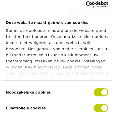
BE0003573814
a
financieel
r
instrument
s
c
Soort
Verkoop / Vervreemding
h
transactie
Deze website maakt gebruik van cookies
u
Plaats van
Buiten beurs
w
Sommige cookies zijn nodig om de website goed
uitvoering
i
te laten functioneren. Deze noodzakelijke cookies
transactie
n
kunt u niet weigeren als u de website wilt
g
Transactiedat
12/06/2026
e
bezoeken. Het gebruik van andere cookies kunt u
um
n
hieronder instellen. U kunt op elk moment uw
Munt
EUR
toestemming intrekken of uw cookie-instellingen
J
Aantal
wijzigen. Klik hieronder op ‘Details tonen’ voor
200
o
financiële
meer informatie. Het volledige cookiebeleid kan u
b
instrumenten
s
hier
raadplegen.
Prijs
148,00
Toestemmingsselectie
C
Totaal
Noodzakelijke cookies
29.600,00
o
bedrag
n
Toelichting
Verkoop in het kader van het overnamebod
t
Functionele cookies
van de
a
meldplichtig