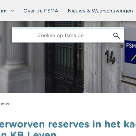
len
Over de FSMA
Nieuws & Waarschuwingen
edit-
s
unten
erworven reserves in het k
en KB Leven