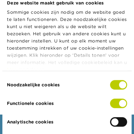
Deze website maakt gebruik van cookies
a
r
Sommige cookies zijn nodig om de website goed
s
Adres
Straat
Huisnummer
Postcode
Stad
c
te laten functioneren. Deze noodzakelijke cookies
h
kunt u niet weigeren als u de website wilt
Generaal
3 b 1
3545
Hale
u
bezoeken. Het gebruik van andere cookies kunt u
w
de
i
hieronder instellen. U kunt op elk moment uw
Wittestraat
n
toestemming intrekken of uw cookie-instellingen
g
wijzigen. Klik hieronder op ‘Details tonen’ voor
e
Juridische
n
meer informatie. Het volledige cookiebeleid kan u
Juridische vorm
Geldig van
vorm
hier
raadplegen.
Besloten Vennootschap
28/12/2020
J
Toestemmingsselectie
o
Noodzakelijke cookies
b
Export JSON
s
Functionele cookies
C
o
n
Analytische cookies
t
Consumenten
a