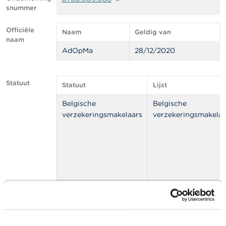
l
snummer
e
n
Officiële
Naam
Geldig van
naam
O
AdOpMa
28/12/2020
v
e
r
d
Statuut
Statuut
Lijst
e
F
Belgische
Belgische
S
verzekeringsmakelaars
verzekeringsmakelaa
M
A
N
i
e
u
w
s
Tussenpersonen tot
&
moratorium
W
a
toegetreden