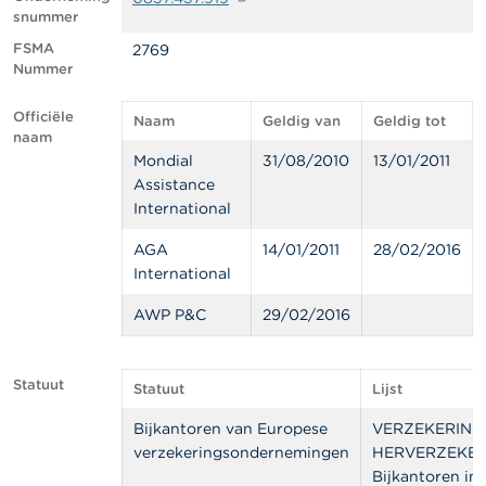
l
snummer
e
n
FSMA
2769
Nummer
O
v
Officiële
Naam
Geldig van
Geldig tot
e
naam
r
Mondial
31/08/2010
13/01/2011
d
Assistance
e
International
F
S
M
AGA
14/01/2011
28/02/2016
A
International
AWP P&C
29/02/2016
N
i
e
u
Statuut
Statuut
Lijst
w
s
Bijkantoren van Europese
VERZEKERING
&
verzekeringsondernemingen
HERVERZEKE
W
a
Bijkantoren in 