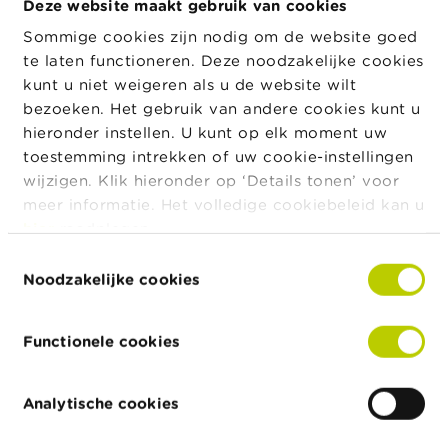
c
Deze website maakt gebruik van cookies
t
Sommige cookies zijn nodig om de website goed
te laten functioneren. Deze noodzakelijke cookies
Z
o
kunt u niet weigeren als u de website wilt
e
bezoeken. Het gebruik van andere cookies kunt u
k
hieronder instellen. U kunt op elk moment uw
toestemming intrekken of uw cookie-instellingen
wijzigen. Klik hieronder op ‘Details tonen’ voor
meer informatie. Het volledige cookiebeleid kan u
hier
raadplegen.
Toestemmingsselectie
Noodzakelijke cookies
Functionele cookies
Analytische cookies
Adres
Straat
Huisnummer
Postcode
Stad