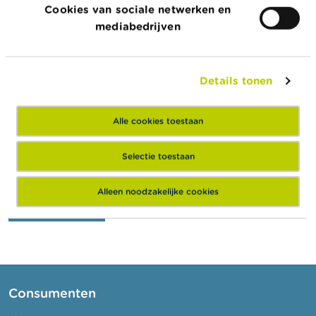
rue
7
93400
Saint-
Cookies van sociale netwerken en
Dora
Ouen
mediabedrijven
Maar
Koning
32
1000
Brussel
Albert
Details tonen
II-laan
Alle cookies toestaan
Juridische
Juridische vorm
Geldig van
vorm
Selectie toestaan
Buitenlandse entiteit
20/07/2010
Alleen noodzakelijke cookies
Export JSON
Consumenten