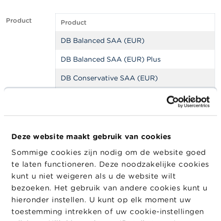
a
r
Product
s
Product
c
h
DB Balanced SAA (EUR)
u
w
DB Balanced SAA (EUR) Plus
i
n
DB Conservative SAA (EUR)
g
e
DB Conservative SAA (EUR) Plus
n
DB Conservative SAA (USD)
J
DB Growth SAA (EUR)
o
Deze website maakt gebruik van cookies
b
Sommige cookies zijn nodig om de website goed
s
DB SAA Global Equity
te laten functioneren. Deze noodzakelijke cookies
DB StepIn Global Equities II
kunt u niet weigeren als u de website wilt
C
o
bezoeken. Het gebruik van andere cookies kunt u
DB Strategic Income Allocation EUR (SIA)
n
hieronder instellen. U kunt op elk moment uw
Balanced Plus
t
toestemming intrekken of uw cookie-instellingen
a
DB Strategic Income Allocation EUR (SIA)