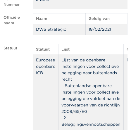
l
Nummer
e
n
Officiële
Naam
Geldig van
naam
O
DWS Strategic
18/02/2021
v
e
r
d
Statuut
Statuut
Lijst
Ge
e
F
Europese
Lijst van de openbare
1
S
openbare
instellingen voor collectieve
M
A
ICB
belegging naar buitenlands
recht
I. Buitenlandse openbare
N
i
instellingen voor collectieve
e
belegging die voldoet aan de
u
voorwaarden van de richtlijn
w
2009/65/EG
s
&
I.2.
W
Beleggingsvennootschappen
a