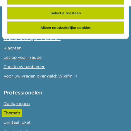
Selectie toestaan
Consumenten
Alleen noodzakelijke cookies
Thema's
Waarschuwingen & sancties
Klachten
Let op voor fraude
Check uw aanbieder
Voor uw vragen over geld: Wikifin
Professionelen
Doelgroepen
Thema's
Digitaal loket