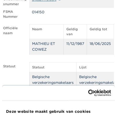
l
snummer
e
n
FSMA
014150
Nummer
O
v
Officiële
Naam
Geldig
Geldig tot
e
naam
van
r
d
MATHIEU ET
11/12/1987
18/06/2025
e
COWEZ
F
S
M
A
Statuut
Statuut
Lijst
Belgische
Belgische
N
i
verzekeringsmakelaars
verzekeringsmakelaa
e
u
w
Adres
s
Straat
Huisnummer
Postcode
Stad
&
W
Avenue
101
7012
Mons
Deze website maakt gebruik van cookies
a
Champ