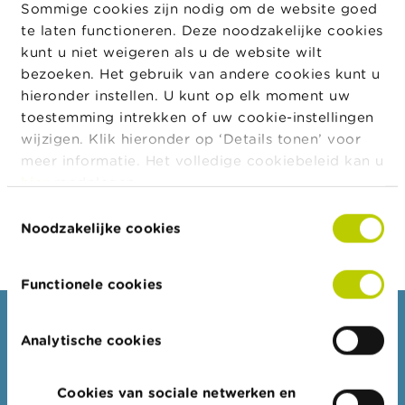
Sommige cookies zijn nodig om de website goed
a
de
r
te laten functioneren. Deze noodzakelijke cookies
Bataille
s
kunt u niet weigeren als u de website wilt
c
bezoeken. Het gebruik van andere cookies kunt u
h
u
Juridische
hieronder instellen. U kunt op elk moment uw
Juridische vorm
Geldig
Geldig tot
w
vorm
van
toestemming intrekken of uw cookie-instellingen
i
wijzigen. Klik hieronder op ‘Details tonen’ voor
n
Naamloze
11/12/1987
18/06/2025
g
meer informatie. Het volledige cookiebeleid kan u
vennootschap
e
hier
raadplegen.
n
Toestemmingsselectie
Export JSON
Noodzakelijke cookies
J
o
b
s
Functionele cookies
C
Consumenten
o
Analytische cookies
n
Thema's
t
a
Waarschuwingen & sancties
Cookies van sociale netwerken en