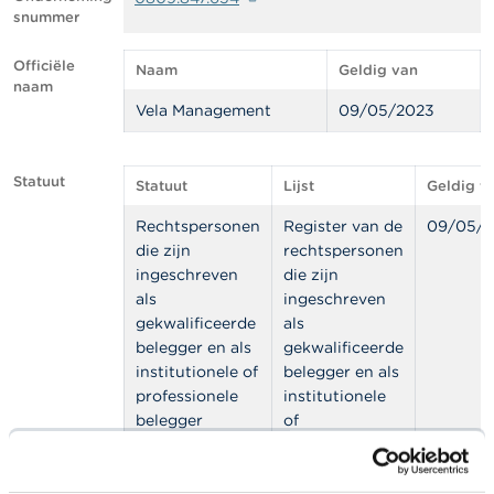
l
snummer
e
n
Officiële
Naam
Geldig van
naam
O
Vela Management
09/05/2023
v
e
r
d
Statuut
Statuut
Lijst
Geldig v
e
F
Rechtspersonen
Register van de
09/05/2
S
die zijn
rechtspersonen
M
A
ingeschreven
die zijn
als
ingeschreven
gekwalificeerde
als
N
i
belegger en als
gekwalificeerde
e
institutionele of
belegger en als
u
professionele
institutionele
w
belegger
of
s
&
professionele
W
belegger
a