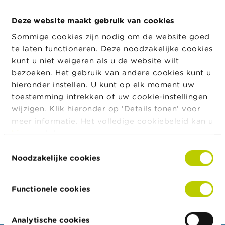
a
r
Deze website maakt gebruik van cookies
Adres
s
Straat
Huisnummer
Postcode
St
c
Sommige cookies zijn nodig om de website goed
h
Rombout De
17
8200
Si
te laten functioneren. Deze noodzakelijke cookies
u
Dopperestraat
An
w
kunt u niet weigeren als u de website wilt
i
bezoeken. Het gebruik van andere cookies kunt u
n
hieronder instellen. U kunt op elk moment uw
Juridische
g
Juridische
Geldig van
Geldig tot
vorm
e
toestemming intrekken of uw cookie-instellingen
vorm
n
wijzigen. Klik hieronder op ‘Details tonen’ voor
Besloten
30/12/2023
meer informatie. Het volledige cookiebeleid kan u
Vennootschap
J
hier
raadplegen.
o
Besloten
16/02/2009
29/12/2023
b
Toestemmingsselectie
s
Vennootschap
Noodzakelijke cookies
C
Export JSON
o
Functionele cookies
n
t
a
Analytische cookies