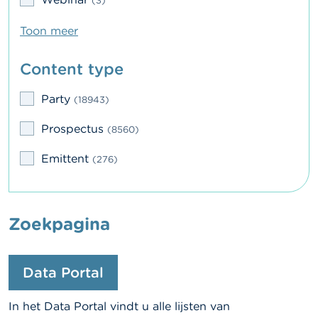
c
(3)
t
Toon meer
Z
o
Content type
e
k
Party
(18943)
Prospectus
(8560)
Emittent
(276)
Zoekpagina
Data Portal
In het Data Portal vindt u alle lijsten van