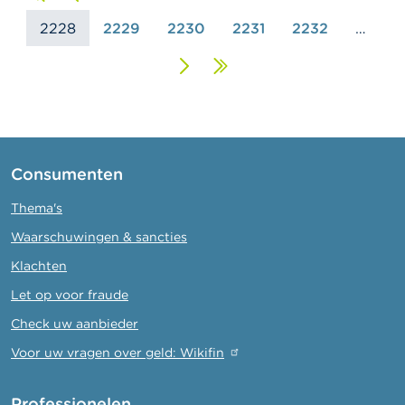
2228
pagina
pagina
2229
2230
2231
2232
…
Volgende
Laatste
pagina
pagina
Consumenten
Thema's
Waarschuwingen & sancties
Klachten
Let op voor fraude
Check uw aanbieder
Voor uw vragen over geld: Wikifin
Professionelen