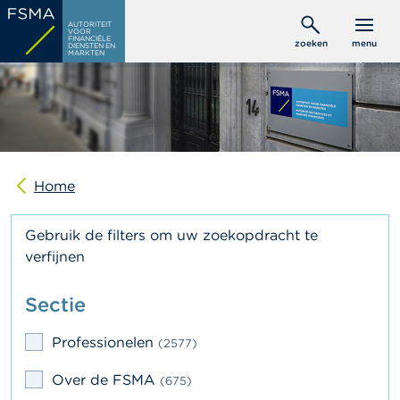
Overslaan
C
AUTORITEIT
en
VOOR
o
FINANCIËLE
zoeken
menu
DIENSTEN EN
naar
n
MARKTEN
s
de
u
inhoud
m
gaan
e
n
t
e
n
Home
P
Gebruik de filters om uw zoekopdracht te
r
verfijnen
o
f
e
Sectie
s
s
i
Professionelen
(2577)
o
n
Over de FSMA
(675)
e