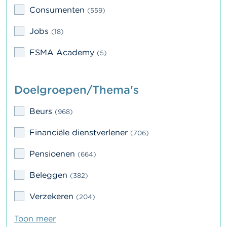
l
Consumenten
e
(559)
n
Jobs
(18)
O
FSMA Academy
v
(5)
e
r
d
Doelgroepen/Thema's
e
F
S
Beurs
(968)
M
A
Financiële dienstverlener
(706)
N
Pensioenen
(664)
i
e
Beleggen
(382)
u
w
s
Verzekeren
(204)
&
W
Toon meer
a