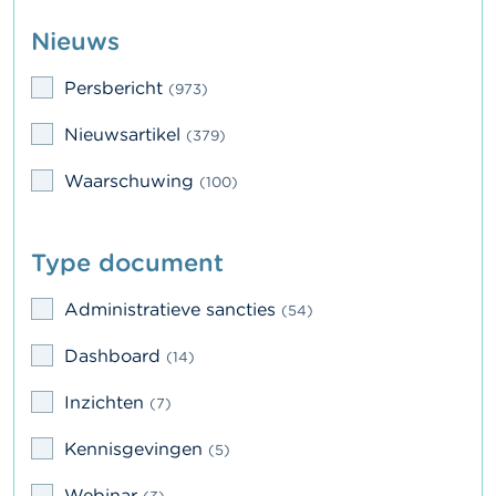
a
r
Nieuws
s
c
Persbericht
h
(973)
u
w
Nieuwsartikel
(379)
i
n
Waarschuwing
(100)
g
e
n
Type document
J
o
Administratieve sancties
(54)
b
s
Dashboard
(14)
C
Inzichten
(7)
o
n
Kennisgevingen
(5)
t
a
Webinar