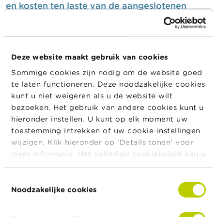
en kosten ten laste van de aangeslotenen
Document
27/04/2022
Hellas 2022 Internationale conferentie van de
Deze website maakt gebruik van cookies
vereniging van Griekse beleggers en Better
Finance
Sommige cookies zijn nodig om de website goed
News article
16/06/2022
te laten functioneren. Deze noodzakelijke cookies
kunt u niet weigeren als u de website wilt
De voorzitter van de FSMA, Jean-Paul Servais, nam op 16
bezoeken. Het gebruik van andere cookies kunt u
juni 2022 deel aan de Hellas 2022 Internationale conferentie
van de vereniging van Griekse beleggers (HIA) en van Better
hieronder instellen. U kunt op elk moment uw
Finance, de Europese federatie van beleggers en gebruikers
toestemming intrekken of uw cookie-instellingen
van financiële diensten. In zijn toespraak sprak hij over de
wijzigen. Klik hieronder op ‘Details tonen’ voor
vorming van een Europese kapitaalmarkt en over de
meer informatie. Het volledige cookiebeleid kan u
verbetering van het vertrouwen en de bescherming van
hier
raadplegen.
beleggers.
Toestemmingsselectie
Noodzakelijke cookies
Minnelijke schikking met Architas NV
News article
16/06/2022