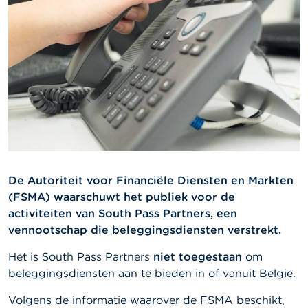
l
e
n
O
v
e
r
d
e
F
S
M
A
De Autoriteit voor Financiële Diensten en Markten
(FSMA) waarschuwt het publiek voor de
N
activiteiten van
South Pass Partners, een
i
e
vennootschap die beleggingsdiensten verstrekt.
u
w
Het is South Pass Partners
niet toegestaan
om
s
beleggingsdiensten aan te bieden in of vanuit België.
&
W
Volgens de informatie waarover de FSMA beschikt,
a