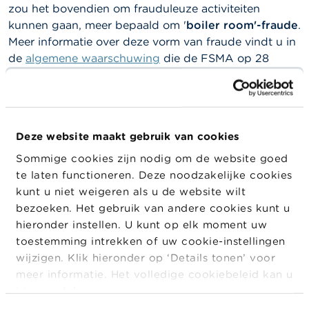
a
zou het bovendien om frauduleuze activiteiten
r
kunnen gaan, meer bepaald om '
boiler room'-fraude
.
s
Meer informatie over deze vorm van fraude vindt u in
c
h
de
algemene waarschuwing
die de FSMA op 28
u
Augustus 2023 heeft gepubliceerd.
w
i
De FSMA
raadt
dan ook ten zeerste af om in te
n
gaan op aanbiedingen van financiële diensten
door
g
e
South Pass Partners en
om geld te storten
op een
Deze website maakt gebruik van cookies
n
rekeningnummer dat deze vennootschap opgeeft.
Sommige cookies zijn nodig om de website goed
te laten functioneren. Deze noodzakelijke cookies
J
South Pass Partners maakt gebruik van de website
o
kunt u niet weigeren als u de website wilt
www.southpasspartners.com
en van de volgende
b
bezoeken. Het gebruik van andere cookies kunt u
contactgegevens:
s
hieronder instellen. U kunt op elk moment uw
Adressen:
Higashi Yaesu Building 2-9-1 Hatchobori
toestemming intrekken of uw cookie-instellingen
C
Tokio, Japan; 4391-407 Jaffe Road, Wan Chai, Hong
wijzigen. Klik hieronder op ‘Details tonen’ voor
o
Kong; No.367, Fuxing North Rd, Taipei, Taiwan
n
meer informatie. Het volledige cookiebeleid kan u
t
E-mails
: info@southpasspartners.online
hier
raadplegen.
a
Tel.
: +81 50 5479-6037