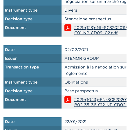
négociation sur un marché régl
Instrument type
Divers
Decision type
Standalone prospectus
Document
2021-(123)-NL-SCS2020115
C01-NP-CD09_02.pdf
Date
02/02/2021
Issuer
ATENOR GROUP
Transaction type
Admission à la négociation sur
réglementé
Instrument type
Obligations
Decision type
Base prospectus
Document
2021-(1043)-EN-SCS202012
B02-35-36-C12-NP-CD02_
Date
22/01/2021