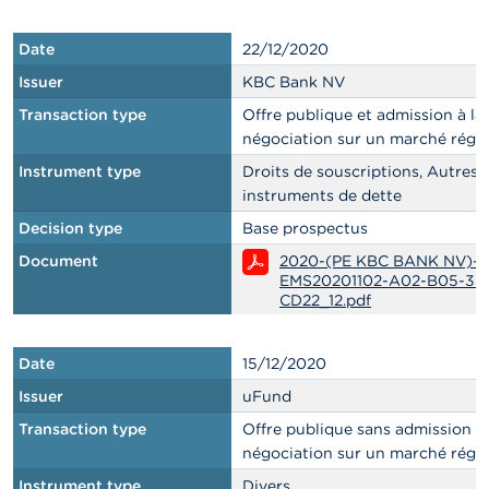
Date
22/12/2020
Issuer
KBC Bank NV
Transaction type
Offre publique et admission à la
négociation sur un marché régl
Instrument type
Droits de souscriptions, Autres
instruments de dette
Decision type
Base prospectus
Document
2020-(PE KBC BANK NV)-
EMS20201102-A02-B05-33-
CD22_12.pdf
Date
15/12/2020
Issuer
uFund
Transaction type
Offre publique sans admission à 
négociation sur un marché régl
Instrument type
Divers