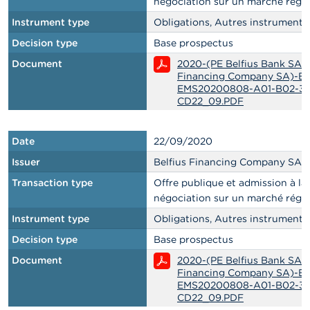
négociation sur un marché régl
Instrument type
Obligations, Autres instruments
Decision type
Base prospectus
Document
2020-(PE Belfius Bank SA - 
Financing Company SA)-E
EMS20200808-A01-B02-34
CD22_09.PDF
Date
22/09/2020
Issuer
Belfius Financing Company SA
Transaction type
Offre publique et admission à la
négociation sur un marché régl
Instrument type
Obligations, Autres instruments
Decision type
Base prospectus
Document
2020-(PE Belfius Bank SA - 
Financing Company SA)-E
EMS20200808-A01-B02-34
CD22_09.PDF