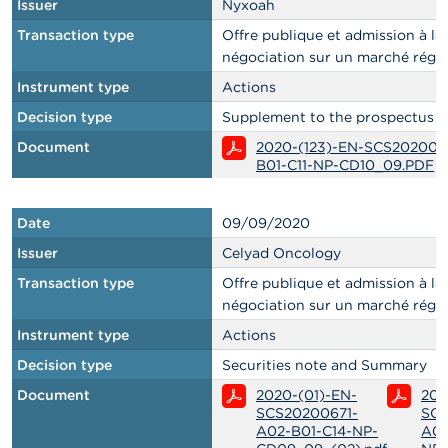
Issuer
Nyxoah
Transaction type
Offre publique et admission à la
négociation sur un marché régl
Instrument type
Actions
Decision type
Supplement to the prospectus
Document
2020-(123)-EN-SCS202008
B01-C11-NP-CD10_09.PDF
Date
09/09/2020
Issuer
Celyad Oncology
Transaction type
Offre publique et admission à la
négociation sur un marché régl
Instrument type
Actions
Decision type
Securities note and Summary
Document
2020-(01)-EN-
202
SCS20200671-
SCS
A02-B01-C14-NP-
A02