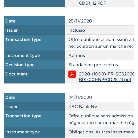
CD01_12.PDF
Date
25/11/2020
Issuer
Inclusio
Transaction type
Offre publique et admission à la
négociation sur un marché régl
Instrument type
Actions
Decision type
Standalone prospectus
Document
2020-(1008)-FR-SCS2020
B01-C01-NP-CD25_11.pdf
Date
24/11/2020
Issuer
KBC Bank NV
Transaction type
Offre publique sans admission à 
négociation sur un marché régl
Instrument type
Obligations, Autres instruments