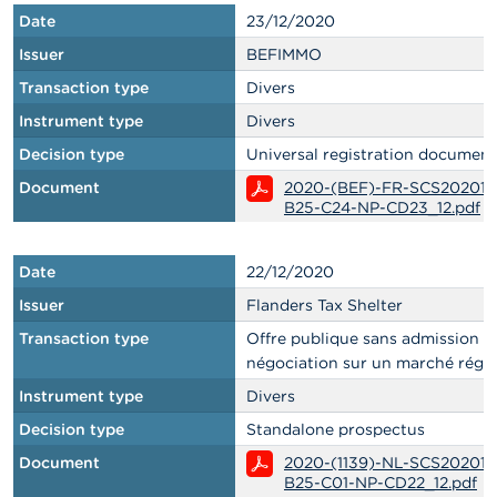
Date
23/12/2020
Issuer
BEFIMMO
Transaction type
Divers
Instrument type
Divers
Decision type
Universal registration document
Document
2020-(BEF)-FR-SCS202012
B25-C24-NP-CD23_12.pdf
Date
22/12/2020
Issuer
Flanders Tax Shelter
Transaction type
Offre publique sans admission à 
négociation sur un marché régl
Instrument type
Divers
Decision type
Standalone prospectus
Document
2020-(1139)-NL-SCS202010
B25-C01-NP-CD22_12.pdf