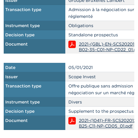
Issuer
Groupe Bruxelles Lambert
Transaction type
Admission à la négociation sur
réglementé
Instrument type
Obligations
Decision type
Standalone prospectus
Document
2021-(GBL)-EN-SCS202012
B02-35-C01-NP-CD22_01.p
Date
05/01/2021
Issuer
Scope Invest
Transaction type
Offre publique sans admission à 
négociation sur un marché régl
Instrument type
Divers
Decision type
Supplement to the prospectus
Document
2021-(1041)-FR-SCS2020122
B25-C11-NP-CD05_01.pdf