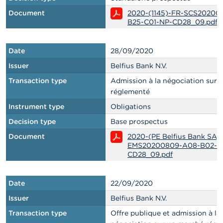
Document
2020-(1145)-FR-SCS202001
B25-C01-NP-CD28_09.pdf
Date
28/09/2020
Issuer
Belfius Bank N.V.
Transaction type
Admission à la négociation sur
réglementé
Instrument type
Obligations
Decision type
Base prospectus
Document
2020-(PE Belfius Bank SA)
EMS20200809-A08-B02-36
CD28_09.pdf
Date
22/09/2020
Issuer
Belfius Bank N.V.
Transaction type
Offre publique et admission à la