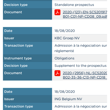
Decision type
Standalone prospectus
Document
2020-(123)-EN-SCS2019174
B01-C01-NP-CD08_09.pdf
Date
18/08/2020
Issuer
KBC Groep NV
Transaction type
Admission à la négociation sur
réglementé
Instrument type
Obligations
Decision type
Supplement to the prospectus
Document
2020-(2956)-NL-SCS2020
B02-35-36-C13-NP-CD18_0
Date
18/08/2020
Issuer
ING Belgium NV
Transaction type
Admission à la négociation sur