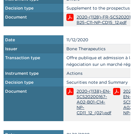
Decision type
Supplement to the prospectus
Document
2020-(1128)-FR-SCS202011
B25-C11-NP-CD15_12.pdf
Date
11/12/2020
Issuer
Bone Therapeutics
Transaction type
Offre publique et admission à la
négociation sur un marché régl
Instrument type
Actions
Decision type
Securities note and Summary
Document
2020-(1138)-EN-
2020
SCS20200167-
EN-
A02-B01-C14-
SCS2
NP-
A02-
CD11_12_(02).pdf
NP-C