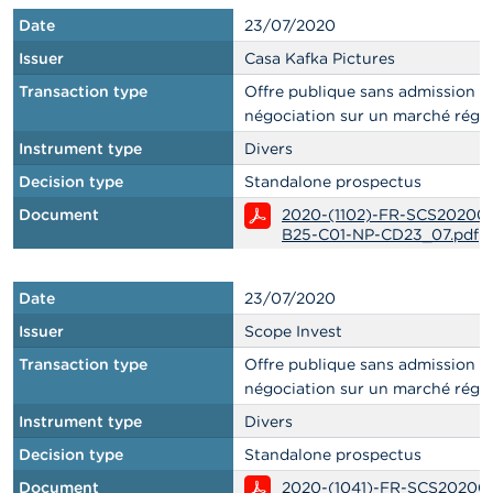
Date
23/07/2020
Issuer
Casa Kafka Pictures
Transaction type
Offre publique sans admission à 
négociation sur un marché régl
Instrument type
Divers
Decision type
Standalone prospectus
Document
2020-(1102)-FR-SCS20200
B25-C01-NP-CD23_07.pdf
Date
23/07/2020
Issuer
Scope Invest
Transaction type
Offre publique sans admission à 
négociation sur un marché régl
Instrument type
Divers
Decision type
Standalone prospectus
Document
2020-(1041)-FR-SCS20200