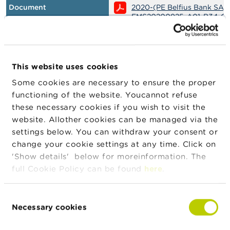
Document
2020-(PE Belfius Bank SA)
EMS20200925-A01-B34-C1
CD20_10.pdf
Date
13/10/2020
This website uses cookies
Issuer
ATENOR GROUP
Some cookies are necessary to ensure the proper
Transaction type
Offre publique et admission à la
functioning of the website. Youcannot refuse
négociation sur un marché régl
these necessary cookies if you wish to visit the
Instrument type
Obligations
website. Allother cookies can be managed via the
Decision type
Standalone prospectus
settings below. You can withdraw your consent or
change your cookie settings at any time. Click on
Document
2020-(1043)-FR-SCS2020
B02-35-C01-NP-CD13_10.P
'Show details' below for moreinformation. The
full Cookie Policy can be found
here
.
Date
13/10/2020
Consent
Issuer
MDxHealth SA
Necessary cookies
Selection
Transaction type
Offre publique et admission à la
négociation sur un marché régl