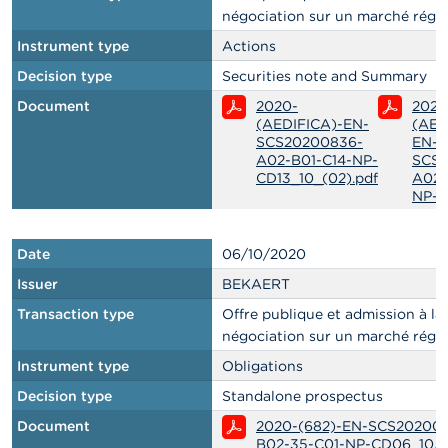
négociation sur un marché régl
Instrument type
Actions
Decision type
Securities note and Summary
Document
2020-
2020
(AEDIFICA)-EN-
(AED
SCS20200836-
EN-
A02-B01-C14-NP-
SCS2
CD13_10_(02).pdf
A02-
NP-C
Date
06/10/2020
Issuer
BEKAERT
Transaction type
Offre publique et admission à la
négociation sur un marché régl
Instrument type
Obligations
Decision type
Standalone prospectus
Document
2020-(682)-EN-SCS20200
B02-35-C01-NP-CD06_10.p