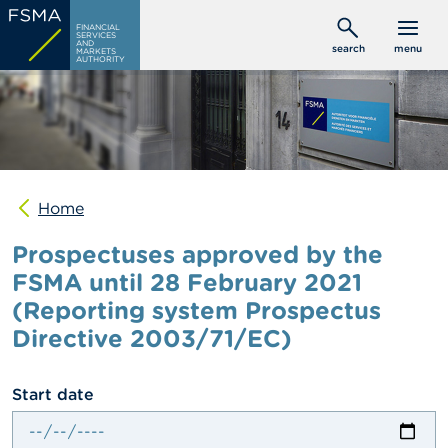
Skip
C
FINANCIAL
to
SERVICES
o
AND
search
menu
MARKETS
main
n
AUTHORITY
s
content
u
m
e
r
s
Home
P
r
Prospectuses approved by the
o
f
FSMA until 28 February 2021
e
(Reporting system Prospectus
s
s
Directive 2003/71/EC)
i
o
n
date
Start date
a
l
s