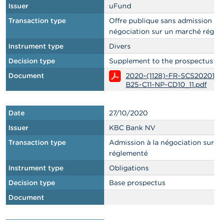
Issuer
uFund
Transaction type
Offre publique sans admission à 
négociation sur un marché régl
Instrument type
Divers
Decision type
Supplement to the prospectus
Document
2020-(1128)-FR-SCS202010
B25-C11-NP-CD10_11.pdf
Date
27/10/2020
Issuer
KBC Bank NV
Transaction type
Admission à la négociation sur
réglementé
Instrument type
Obligations
Decision type
Base prospectus
Document