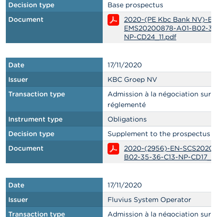
Decision type
Base prospectus
Document
2020-(PE Kbc Bank NV)-EN
EMS20200878-A01-B02-34
NP-CD24_11.pdf
Date
17/11/2020
Issuer
KBC Groep NV
Transaction type
Admission à la négociation sur
réglementé
Instrument type
Obligations
Decision type
Supplement to the prospectus
Document
2020-(2956)-EN-SCS20201
B02-35-36-C13-NP-CD17_11
Date
17/11/2020
Issuer
Fluvius System Operator
Transaction type
Admission à la négociation sur