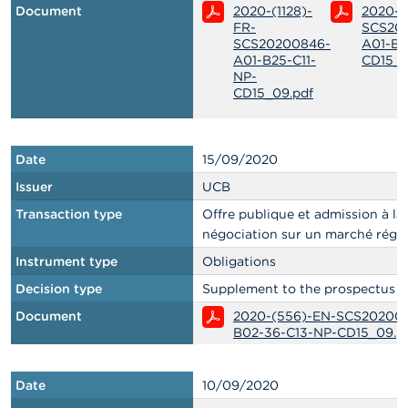
Document
2020-(1128)-
2020-(
FR-
SCS20
SCS20200846-
A01-B2
A01-B25-C11-
CD15_0
NP-
CD15_09.pdf
Date
15/09/2020
Issuer
UCB
Transaction type
Offre publique et admission à la
négociation sur un marché régl
Instrument type
Obligations
Decision type
Supplement to the prospectus
Document
2020-(556)-EN-SCS20200
B02-36-C13-NP-CD15_09.p
Date
10/09/2020