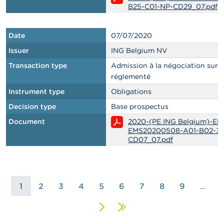
B25-C01-NP-CD29_07.pdf
Date
07/07/2020
Issuer
ING Belgium NV
Transaction type
Admission à la négociation sur
réglementé
Instrument type
Obligations
Decision type
Base prospectus
Document
2020-(PE ING Belgium)-EN
EMS20200508-A01-B02-36
CD07_07.pdf
1
2
3
4
5
6
7
8
9
…
Next
Last