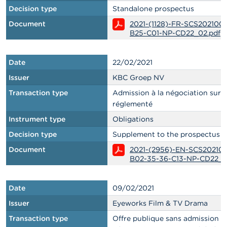
Decision type
Standalone prospectus
Document
2021-(1128)-FR-SCS202100
B25-C01-NP-CD22_02.pdf
Date
22/02/2021
Issuer
KBC Groep NV
Transaction type
Admission à la négociation sur
réglementé
Instrument type
Obligations
Decision type
Supplement to the prospectus
Document
2021-(2956)-EN-SCS20210
B02-35-36-C13-NP-CD22_0
Date
09/02/2021
Issuer
Eyeworks Film & TV Drama
Transaction type
Offre publique sans admission à 