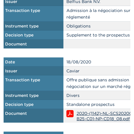
Issuer
Belfius Bank N.V.
Transaction type
Admission à la négociation sur
réglementé
Instrument type
Obligations
Decision type
Supplement to the prospectus
Document
Date
18/08/2020
Issuer
Caviar
Transaction type
Offre publique sans admission à 
négociation sur un marché régl
Instrument type
Divers
Decision type
Standalone prospectus
Document
2020-(1142)-NL-SCS20200
B25-C01-NP-CD18_08.pdf