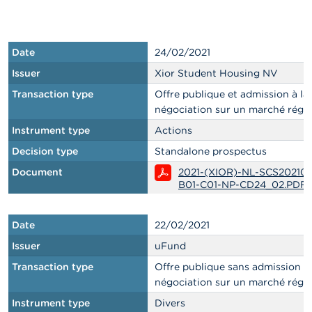
n
g
s
Date
24/02/2021
J
Issuer
Xior Student Housing NV
o
b
Transaction type
Offre publique et admission à la
s
négociation sur un marché régl
Instrument type
Actions
C
o
Decision type
Standalone prospectus
n
Document
2021-(XIOR)-NL-SCS20210
t
B01-C01-NP-CD24_02.PDF
a
c
t
Date
22/02/2021
S
Issuer
uFund
e
Transaction type
Offre publique sans admission à 
a
r
négociation sur un marché régl
c
Instrument type
Divers
h