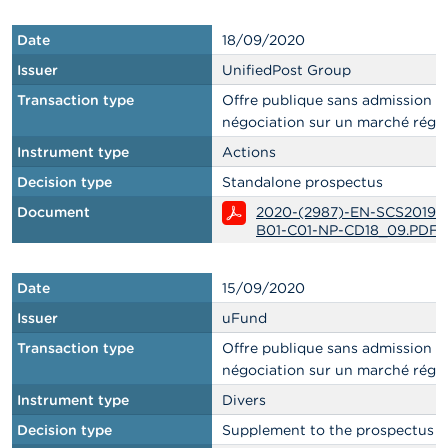
Date
18/09/2020
Issuer
UnifiedPost Group
Transaction type
Offre publique sans admission à 
négociation sur un marché régl
Instrument type
Actions
Decision type
Standalone prospectus
Document
2020-(2987)-EN-SCS20191
B01-C01-NP-CD18_09.PDF
Date
15/09/2020
Issuer
uFund
Transaction type
Offre publique sans admission à 
négociation sur un marché régl
Instrument type
Divers
Decision type
Supplement to the prospectus