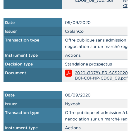
CD09_09_(02).pdf
NP-
CD0
Date
09/09/2020
Issuer
CrelanCo
Transaction type
Offre publique sans admission à 
négociation sur un marché régl
Instrument type
Actions
Decision type
Standalone prospectus
Document
2020-(1078)-FR-SCS20200
B01-C01-NP-CD09_09.pdf
Date
08/09/2020
Issuer
Nyxoah
Transaction type
Offre publique et admission à la
négociation sur un marché régl
Instrument type
Actions