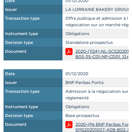
Date
01/12/2020
Issuer
LA LORRAINE BAKERY GROUP
Transaction type
Offre publique et admission à la
négociation sur un marché régl
Instrument type
Obligations
Decision type
Standalone prospectus
Document
2020-(1124)-NL-SCS20201
B02-35-C01-NP-CD01_12.pd
Date
01/12/2020
Issuer
BNP Paribas Fortis
Transaction type
Admission à la négociation sur
réglementé
Instrument type
Obligations
Decision type
Base prospectus
Document
2020-(Pe BNP Paribas Fort
EMS20201007-A08-B02-36