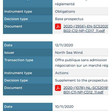
réglementé
Instrument type
Obligations
Decision type
Base prospectus
Document
2020-(2956)-EN-SCS2020
B02-C12-NP-CD17_11.pdf
Date
12/11/2020
Issuer
North Sea Wind
Transaction type
Offre publique sans admission à 
négociation sur un marché régl
Instrument type
Actions
Decision type
Supplement to the prospectus
Document
2020-(1078)-NL-SCS201915
B01-C11-NP-CD12_11.pdf
Date
10/11/2020