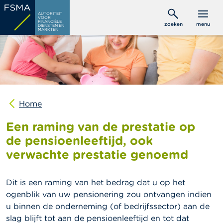
Overslaan
C
AUTORITEIT
en
VOOR
o
FINANCIËLE
zoeken
menu
DIENSTEN EN
naar
n
MARKTEN
s
de
u
inhoud
m
gaan
e
n
t
e
n
Home
Een raming van de prestatie op
P
r
de pensioenleeftijd, ook
o
verwachte prestatie genoemd
f
e
s
s
Dit is een raming van het bedrag dat u op het
i
ogenblik van uw pensionering zou ontvangen indien
o
u binnen de onderneming (of bedrijfssector) aan de
n
e
slag blijft tot aan de pensioenleeftijd en tot dat