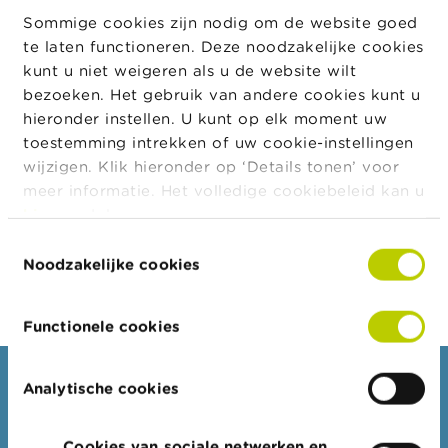
uitgedrukt in een eenmalig
of een
a
kapitaal
Sommige cookies zijn nodig om de website goed
r
periodieke (maandelijkse, jaarlijkse,…)
.
rente
s
te laten functioneren. Deze noodzakelijke cookies
c
kunt u niet weigeren als u de website wilt
Dit bedrag wordt u ter indicatie meegedeeld: het is
h
bezoeken. Het gebruik van andere cookies kunt u
een raming van wat u bij een volledige loopbaan op
u
w
hieronder instellen. U kunt op elk moment uw
het ogenblik van uw pensionering zou kunnen
i
toestemming intrekken of uw cookie-instellingen
verwachten en is dus geen recht. Aangezien die
n
wijzigen. Klik hieronder op ‘Details tonen’ voor
raming is gebaseerd op een aantal
g
e
meer informatie. Het volledige cookiebeleid kan u
veronderstellingen, zal het bedrag dat u later
n
hier
raadplegen.
daadwerkelijk zal ontvangen wellicht verschillen van
deze raming.
Toestemmingsselectie
J
Noodzakelijke cookies
o
b
s
Functionele cookies
C
o
Consumenten
Analytische cookies
n
t
Thema's
a
Cookies van sociale netwerken en