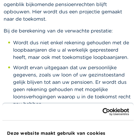
l
ogenblik bijkomende pensioenrechten blijft
e
opbouwen. Hier wordt dus een projectie gemaakt
n
naar de toekomst.
O
Bij de berekening van de verwachte prestatie:
v
e
r
Wordt dus niet enkel rekening gehouden met de
d
loopbaanjaren die u al werkelijk gepresteerd
e
heeft, maar ook met toekomstige loopbaanjaren.
F
S
Wordt ervan uitgegaan dat uw persoonlijke
M
gegevens, zoals uw loon of uw gezinstoestand
A
gelijk blijven tot aan uw pensioen. Er wordt dus
geen rekening gehouden met mogelijke
N
i
loonsverhogingen waarop u in de toekomst recht
e
zou hebben.
u
w
Naargelang de wijze waarop de
s
&
is omschreven in het
pensioentoezegging
W
, wordt deze prestatie
pensioenreglement
Deze website maakt gebruik van cookies
a