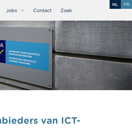
NL
FR
Jobs
Contact
Zoek
nbieders van ICT-