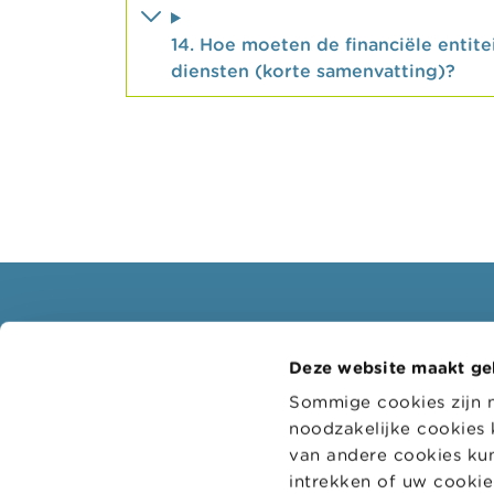
14. Hoe moeten de financiële enti
diensten (korte samenvatting)?
Consumenten
Profe
Deze website maakt ge
Thema's
Doelgr
Sommige cookies zijn 
Waarschuwingen & sancties
Thema'
noodzakelijke cookies 
Klachten
Digitaa
van andere cookies kun
intrekken of uw cookie-
Let op voor fraude
Adminis