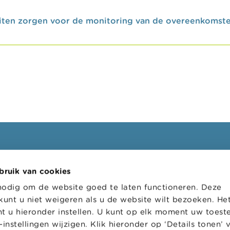
teiten zorgen voor de monitoring van de overeenkomst
ssionelen
FSMA
bruik van cookies
oepen
Over de FSMA
nodig om de website goed te laten functioneren. Deze
s
Nieuws & Waarschuwingen
kunt u niet weigeren als u de website wilt bezoeken. He
l loket
Links
t u hieronder instellen. U kunt op elk moment uw toes
instellingen wijzigen. Klik hieronder op ‘Details tonen’
tratieve sancties
Contact