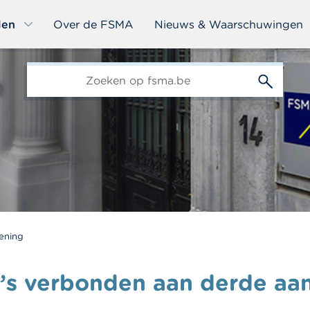
len
Over de FSMA
Nieuws & Waarschuwingen
edit-
s
ening
o’s verbonden aan derde aa