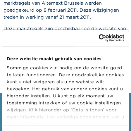
l
marktregels van Alternext Brussels werden
e
goedgekeurd op 8 februari 2011. Deze wijzigingen
n
treden in werking vanaf 21 maart 2011.
O
Deze marktregels zijn beschikbaar op de website van
v
Alternext:
https://www.euronext.com/nl/regulation/eu
e
r
ronext-gereguleerde-markten
d
e
F
Deze website maakt gebruik van cookies
S
M
Sommige cookies zijn nodig om de website goed
A
te laten functioneren. Deze noodzakelijke cookies
kunt u niet weigeren als u de website wilt
N
bezoeken. Het gebruik van andere cookies kunt u
i
hieronder instellen. U kunt op elk moment uw
e
u
toestemming intrekken of uw cookie-instellingen
Consumenten
w
wijzigen. Klik hieronder op ‘Details tonen’ voor
s
Thema's
meer informatie. Het volledige cookiebeleid kan u
&
W
hier
raadplegen.
Waarschuwingen & sancties
a