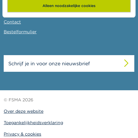
c
Nieuws & Waarschuwingen
t
Alleen noodzakelijke cookies
Links
Z
Contact
o
e
Bestelformulier
k
Schrijf je in voor onze nieuwsbrief
© FSMA 2026
Over deze website
Toegankelijkheidsverklaring
Privacy & cookies