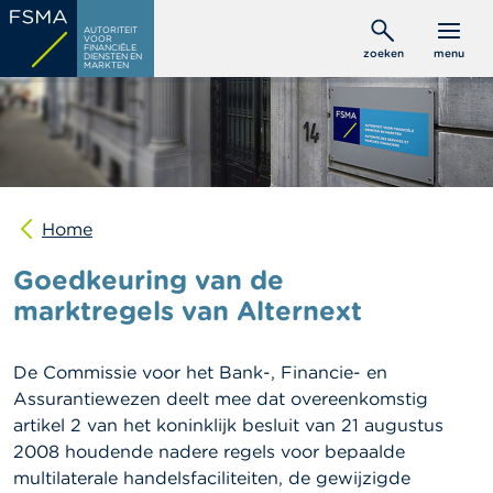
Overslaan
C
AUTORITEIT
en
VOOR
o
FINANCIËLE
zoeken
menu
DIENSTEN EN
naar
n
MARKTEN
s
de
u
inhoud
m
gaan
e
n
t
e
n
Home
Goedkeuring van de
P
r
marktregels van Alternext
o
f
e
De Commissie voor het Bank-, Financie- en
s
s
Assurantiewezen deelt mee dat overeenkomstig
i
artikel 2 van het koninklijk besluit van 21 augustus
o
2008 houdende nadere regels voor bepaalde
n
e
multilaterale handelsfaciliteiten, de gewijzigde