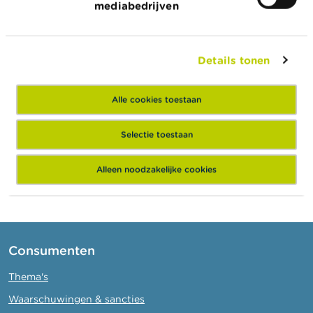
mediabedrijven
22/07/2026
Evolutie van de Belgische beleggingsfondsen
in het eerste kwartaal van 2026
Details tonen
15/07/2026
Alle cookies toestaan
Halfjaarlijks dashboard over fraude
Selectie toestaan
Meer nieuws
Alleen noodzakelijke cookies
Consumenten
Thema's
Waarschuwingen & sancties