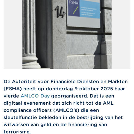
l
e
n
O
v
e
r
d
e
F
S
M
A
De Autoriteit voor Financiële Diensten en Markten
(FSMA) heeft op donderdag 9 oktober 2025 haar
N
i
vierde
AMLCO Day
georganiseerd. Dat is een
e
digitaal evenement dat zich richt tot de AML
u
compliance officers (AMLCO's) die een
w
s
sleutelfunctie bekleden in de bestrijding van het
&
witwassen van geld en de financiering van
W
terrorisme.
a