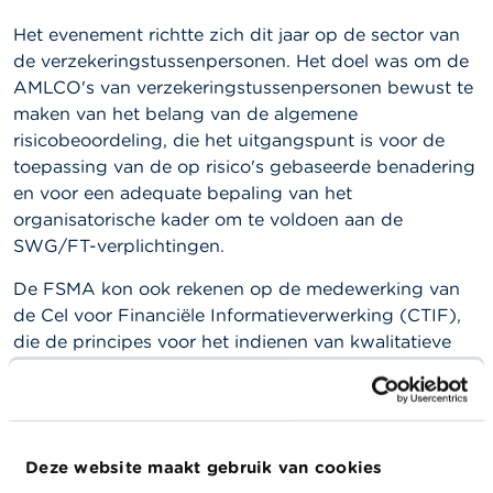
a
r
Het evenement richtte zich dit jaar op de sector van
s
de verzekeringstussenpersonen. Het doel was om de
c
AMLCO's van verzekeringstussenpersonen bewust te
h
u
maken van het belang van de algemene
w
risicobeoordeling, die het uitgangspunt is voor de
i
toepassing van de op risico's gebaseerde benadering
n
g
en voor een adequate bepaling van het
e
organisatorische kader om te voldoen aan de
n
SWG/FT-verplichtingen.
J
De FSMA kon ook rekenen op de medewerking van
o
de Cel voor Financiële Informatieverwerking (CTIF),
b
die de principes voor het indienen van kwalitatieve
s
vermoedensmeldingen op goAML in herinnering
bracht. De Thesaurie lichtte de verplichtingen toe
C
o
inzake identificatie van uiteindelijk begunstigden, in
n
verband met het UBO-register, en gaf ook toelichting
t
Deze website maakt gebruik van cookies
over financiële sancties.
a