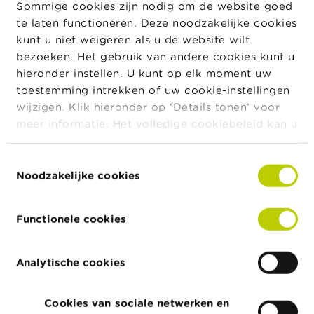
c
Sommige cookies zijn nodig om de website goed
t
De FSMA is verheugd over het succes van dit
te laten functioneren. Deze noodzakelijke cookies
evenement. Ruim 2.000 personen, Franstaligen en
kunt u niet weigeren als u de website wilt
Z
Nederlandstaligen, namen deel aan deze vierde editie,
bezoeken. Het gebruik van andere cookies kunt u
o
georganiseerd in de vorm van twee aparte webinars.
e
hieronder instellen. U kunt op elk moment uw
k
toestemming intrekken of uw cookie-instellingen
Met deze vierde editie bevestigt de FSMA haar wil
wijzigen. Klik hieronder op ‘Details tonen’ voor
om de sensibilisering voort te zetten en een
meer informatie. Het volledige cookiebeleid kan u
constructieve dialoog te onderhouden met de
hier
raadplegen.
onderworpen entiteiten over de essentiële
uitdagingen in de strijd tegen witwassen en
Toestemmingsselectie
Noodzakelijke cookies
financiering van terrorisme.
Functionele cookies
Nieuws & Waarschuwingen
Analytische cookies
24/07/2026
Persbericht over de schorsing van de notering
Cookies van sociale netwerken en
van IEP INVEST