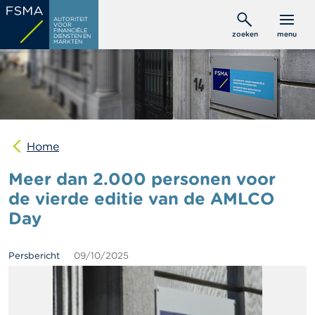
Overslaan
C
AUTORITEIT
en
VOOR
o
FINANCIËLE
zoeken
menu
DIENSTEN EN
naar
n
MARKTEN
s
de
u
inhoud
m
gaan
e
n
t
e
n
Home
Meer dan 2.000 personen voor
P
r
de vierde editie van de AMLCO
o
Day
f
e
s
s
Persbericht
09/10/2025
i
o
n
e