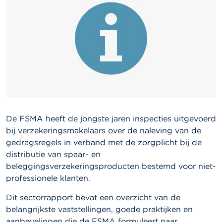
l
e
n
O
v
e
r
d
e
F
S
M
De FSMA heeft de jongste jaren inspecties uitgevoerd
A
bij verzekeringsmakelaars over de naleving van de
gedragsregels in verband met de zorgplicht bij de
N
distributie van spaar- en
i
e
beleggingsverzekeringsproducten bestemd voor niet-
u
professionele klanten.
w
s
Dit sectorrapport bevat een overzicht van de
&
belangrijkste vaststellingen, goede praktijken en
W
a
aanbevelingen die de FSMA formuleert naar