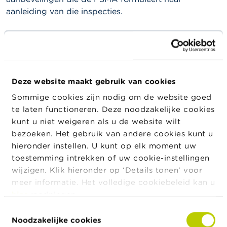
a
aanleiding van die inspecties.
r
s
c
h
Lees
het sectorrapport
.
u
w
i
n
Deze website maakt gebruik van cookies
g
e
Sommige cookies zijn nodig om de website goed
n
te laten functioneren. Deze noodzakelijke cookies
kunt u niet weigeren als u de website wilt
J
Nieuws & Waarschuwingen
bezoeken. Het gebruik van andere cookies kunt u
o
hieronder instellen. U kunt op elk moment uw
b
s
toestemming intrekken of uw cookie-instellingen
24/07/2026
Persbericht over de schorsing van de notering
wijzigen. Klik hieronder op ‘Details tonen’ voor
van IEP INVEST
C
meer informatie. Het volledige cookiebeleid kan u
o
hier
raadplegen.
n
22/07/2026
t
Toestemmingsselectie
a
Evolutie van de Belgische beleggingsfondsen
Noodzakelijke cookies