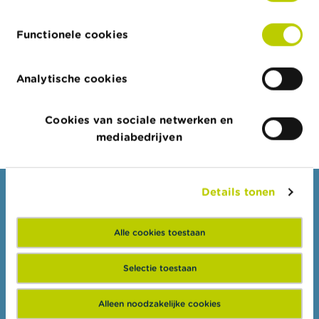
c
in het eerste kwartaal van 2026
t
Functionele cookies
15/07/2026
Z
Halfjaarlijks dashboard over fraude
o
e
Analytische cookies
k
Meer nieuws
Cookies van sociale netwerken en
mediabedrijven
Details tonen
Consumenten
Thema's
Alle cookies toestaan
Waarschuwingen & sancties
Selectie toestaan
Klachten
Let op voor fraude
Alleen noodzakelijke cookies
Check uw aanbieder