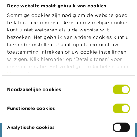
transactie
a
Deze website maakt gebruik van cookies
r
Transactiedat
20/01/2023
s
Sommige cookies zijn nodig om de website goed
um
c
te laten functioneren. Deze noodzakelijke cookies
Munt
EUR
h
kunt u niet weigeren als u de website wilt
u
Aantal
366
w
bezoeken. Het gebruik van andere cookies kunt u
financiële
i
hieronder instellen. U kunt op elk moment uw
instrumenten
n
toestemming intrekken of uw cookie-instellingen
g
Prijs
42,78
e
wijzigen. Klik hieronder op ‘Details tonen’ voor
n
Totaal
15.655,94
meer informatie. Het volledige cookiebeleid kan u
bedrag
hier
raadplegen.
J
Toelichting
Aankoop in het kader van verplichting om
Toestemmingsselectie
o
van de
gedeelte bestuursbezoldiging te gebruiken
b
Noodzakelijke cookies
meldplichtig
voor aankoop van aandelen als equivalent
s
e
van bezoldiging in aandelen
Functionele cookies
C
o
n
t
Analytische cookies
a
Consumenten