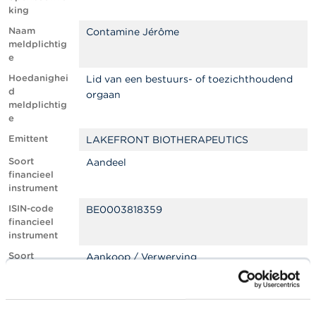
l
king
e
n
Naam
Contamine Jérôme
meldplichtig
e
O
v
Hoedanighei
Lid van een bestuurs- of toezichthoudend
e
d
orgaan
r
meldplichtig
d
e
e
F
Emittent
LAKEFRONT BIOTHERAPEUTICS
S
Soort
M
Aandeel
A
financieel
instrument
N
ISIN-code
BE0003818359
i
financieel
e
instrument
u
Soort
Aankoop / Verwerving
w
transactie
s
&
Plaats van
Euronext Brussels
W
uitvoering
a