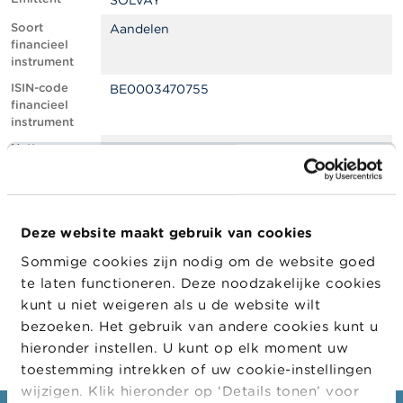
SOLVAY
l
e
Soort
Aandelen
n
financieel
instrument
O
ISIN-code
BE0003470755
v
financieel
e
instrument
r
d
Netto
0.69
e
shortpositie,
F
in % van het
S
geplaatste
M
kapitaal
A
Deze website maakt gebruik van cookies
Positiedatum
07/07/2023
Sommige cookies zijn nodig om de website goed
N
Wijziging
25/07/2023
i
te laten functioneren. Deze noodzakelijke cookies
datum
e
kunt u niet weigeren als u de website wilt
openbaarma
u
king
bezoeken. Het gebruik van andere cookies kunt u
w
s
hieronder instellen. U kunt op elk moment uw
&
toestemming intrekken of uw cookie-instellingen
W
wijzigen. Klik hieronder op ‘Details tonen’ voor
a