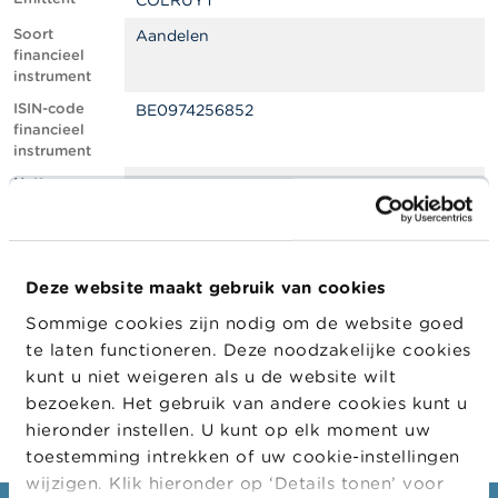
COLRUYT
l
e
Soort
Aandelen
n
financieel
instrument
O
ISIN-code
BE0974256852
v
financieel
e
instrument
r
d
Netto
0.70
e
shortpositie,
F
in % van het
S
geplaatste
M
kapitaal
A
Deze website maakt gebruik van cookies
Positiedatum
26/01/2023
Sommige cookies zijn nodig om de website goed
N
Wijziging
21/02/2023
i
te laten functioneren. Deze noodzakelijke cookies
datum
e
kunt u niet weigeren als u de website wilt
openbaarma
u
king
bezoeken. Het gebruik van andere cookies kunt u
w
s
hieronder instellen. U kunt op elk moment uw
&
toestemming intrekken of uw cookie-instellingen
W
wijzigen. Klik hieronder op ‘Details tonen’ voor
a