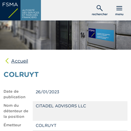
Aller
C
au
AUTORITÉ
o
DES SERVICES
rechercher
menu
ET MARCHÉS
contenu
n
FINANCIERS
s
principal
o
m
m
a
t
e
u
Accueil
r
s
COLRUYT
P
r
Date de
26/01/2023
o
publication
f
e
Nom du
CITADEL ADVISORS LLC
s
détenteur de
s
la position
i
Émetteur
COLRUYT
o