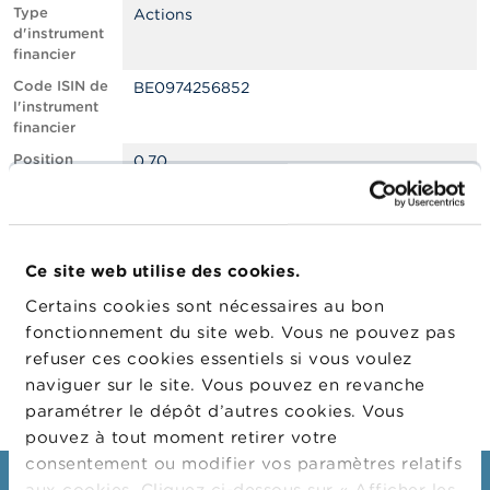
n
Type
Actions
n
d'instrument
e
financier
l
s
Code ISIN de
BE0974256852
l'instrument
financier
L
a
Position
0.70
F
courte nette,
S
en % du
M
capital social
A
émis
Ce site web utilise des cookies.
Date de
26/01/2023
A
position
c
Certains cookies sont nécessaires au bon
t
Changement
21/02/2023
fonctionnement du site web. Vous ne pouvez pas
u
de date de
refuser ces cookies essentiels si vous voulez
a
publication
l
naviguer sur le site. Vous pouvez en revanche
i
paramétrer le dépôt d’autres cookies. Vous
t
pouvez à tout moment retirer votre
é
s
consentement ou modifier vos paramètres relatifs
e
aux cookies. Cliquez ci-dessous sur « Afficher les