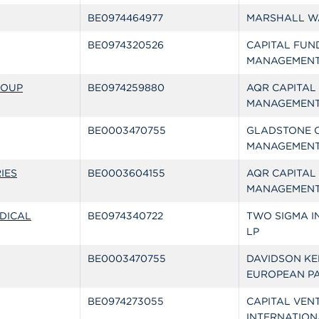
BE0974464977
MARSHALL W
BE0974320526
CAPITAL FUN
MANAGEMEN
ROUP
BE0974259880
AQR CAPITAL
MANAGEMENT,
BE0003470755
GLADSTONE C
MANAGEMENT
IES
BE0003604155
AQR CAPITAL
MANAGEMENT,
DICAL
BE0974340722
TWO SIGMA I
LP
BE0003470755
DAVIDSON K
EUROPEAN PA
BE0974273055
CAPITAL VEN
INTERNATION