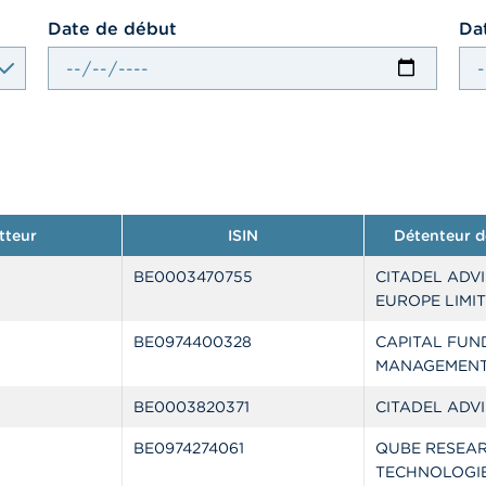
Date de début
Dat
tteur
ISIN
Détenteur de
BE0003470755
CITADEL ADV
EUROPE LIMI
BE0974400328
CAPITAL FUN
MANAGEMEN
BE0003820371
CITADEL ADV
BE0974274061
QUBE RESEAR
TECHNOLOGIE