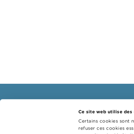
Consommateurs
Profe
Ce site web utilise des
Thèmes
Groupes
Certains cookies sont 
Mises en garde & sanctions
Thème
refuser ces cookies ess