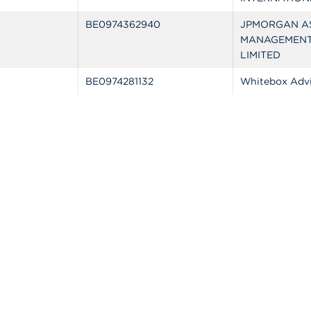
BE0974362940
JPMORGAN A
MANAGEMENT
LIMITED
BE0974281132
Whitebox Advi