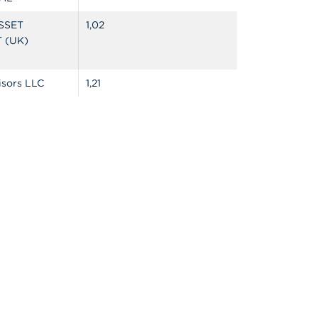
SSET
1,02
 (UK)
sors LLC
1,21