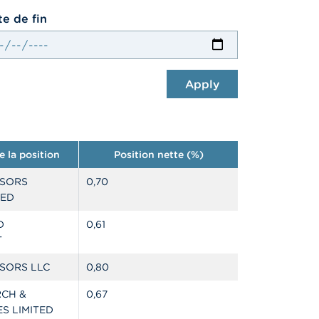
e de fin
Apply
 la position
Position nette (%)
ISORS
0,70
TED
D
0,61
T
ISORS LLC
0,80
CH &
0,67
S LIMITED