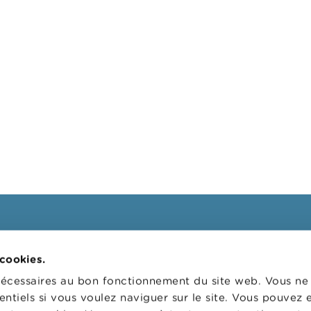
ssionnels
FSMA
 cookies.
 cibles
La FSMA
nécessaires au bon fonctionnement du site web. Vous n
s
Actualités et Mises en garde
entiels si vous voulez naviguer sur le site. Vous pouvez