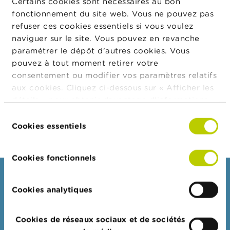
Certains cookies sont nécessaires au bon
t
fonctionnement du site web. Vous ne pouvez pas
M
i
refuser ces cookies essentiels si vous voulez
s
naviguer sur le site. Vous pouvez en revanche
e
paramétrer le dépôt d’autres cookies. Vous
s
e
pouvez à tout moment retirer votre
n
consentement ou modifier vos paramètres relatifs
g
aux cookies. Cliquez ci-dessous sur « Afficher les
a
Procédure de
r
détails » pour obtenir davantage d'informations.
d
recrutement
La politique en matière de cookies est
Sélection
e
consultable dans son intégralité
ici
.
Cookies essentiels
du
consentement
E
m
Cookies fonctionnels
p
l
Consommateurs
o
i
Cookies analytiques
s
Thèmes
Mises en garde & sanctions
Cookies de réseaux sociaux et de sociétés
C