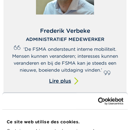
n
n
e
l
s
Frederik Verbeke
L
ADMINISTRATIEF MEDEWERKER
a
F
‘De FSMA ondersteunt interne mobiliteit.
S
Mensen kunnen veranderen; interesses kunnen
M
A
veranderen en bij de FSMA kan je steeds een
nieuwe, boeiende uitdaging vinden.’
A
Lire plus
sur
c
t
Frederik
u
Verbeke
a
l
i
t
é
Ce site web utilise des cookies.
s
e